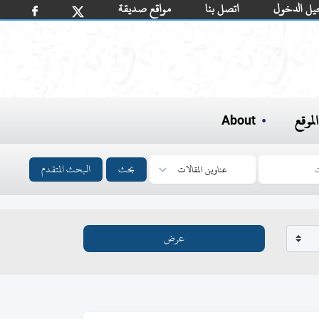
يل الدخول
اتصل بنا
مواقع صديقة
لموقع
About
بحث
البحث المتقدم