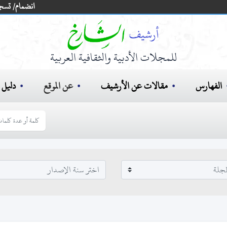
انضمام/ تسج
للمجلات الأدبية والثقافية العربية
الفهارس
مقالات عن الأرشيف
عن الموقع
دليل ا