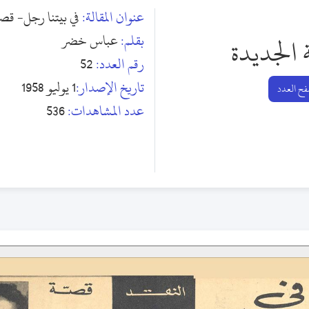
عنوان المقالة:
في بيتنا رجل- قص
بقلم:
عباس خضر
 الجديدة
رقم العدد:
52
تاريخ الإصدار:
1 يوليو 1958
ح العدد
عدد المشاهدات:
536