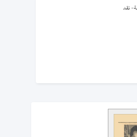
ة- نقد