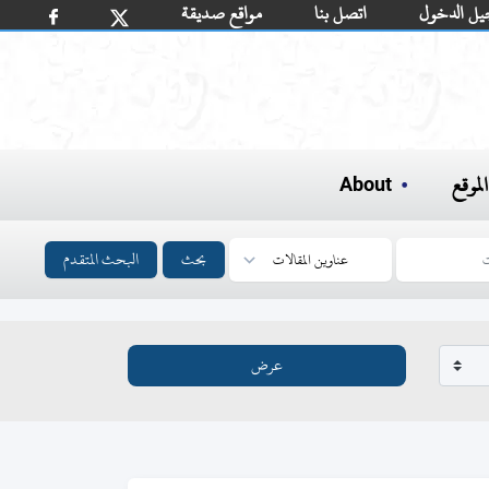
يل الدخول
اتصل بنا
مواقع صديقة
لموقع
About
بحث
البحث المتقدم