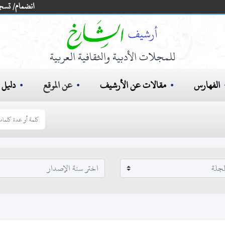
انضمام/ تسج
للمجلات الأدبية والثقافية العربية
الفهارس
مقالات عن الأرشيف
عن الموقع
دليل ا