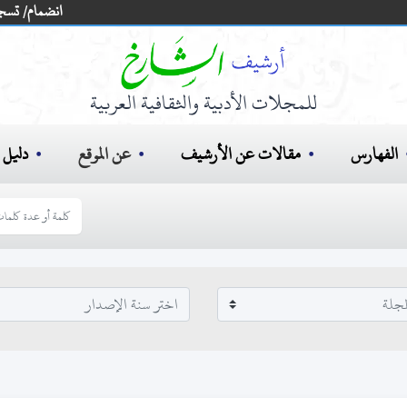
انضمام/ تسج
للمجلات الأدبية والثقافية العربية
الفهارس
مقالات عن الأرشيف
عن الموقع
دليل ا