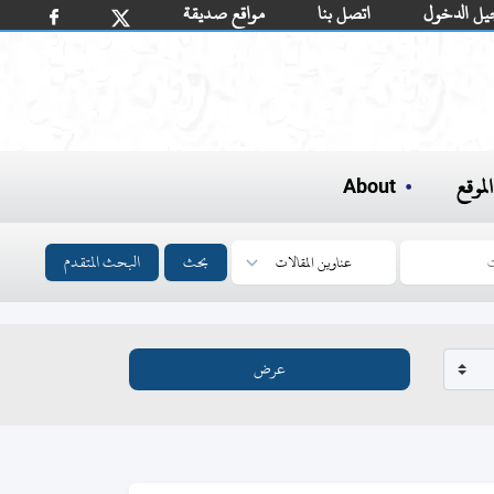
يل الدخول
اتصل بنا
مواقع صديقة
لموقع
About
بحث
البحث المتقدم