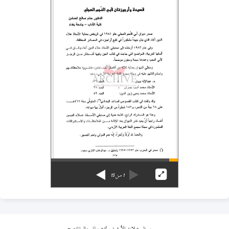
1
من
15