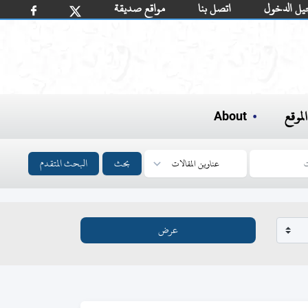
يل الدخول
اتصل بنا
مواقع صديقة
لموقع
About
بحث
البحث المتقدم