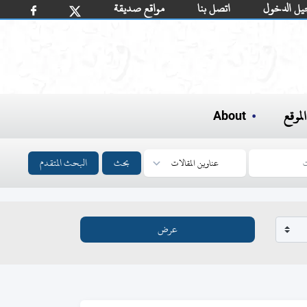
يل الدخول
اتصل بنا
مواقع صديقة
لموقع
About
بحث
البحث المتقدم