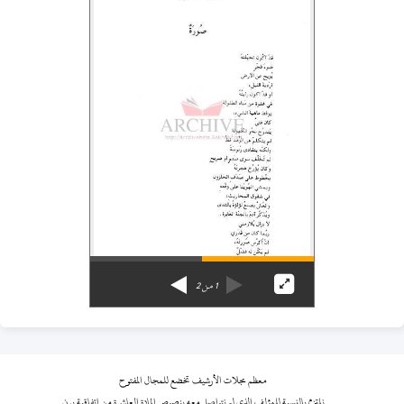
1
من
2
معظم مجلات الأرشيف تخضع للمجال المفتوح
نلتزم بالنسبة للمؤلف الذي لم نتواصل معه بنصوص المادة العاشرة من اتفاقية برن