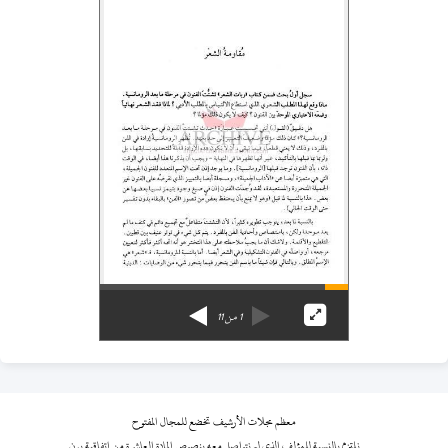
1
من
11
معظم مجلات الأرشيف تخضع للمجال المفتوح
نلتزم بالنسبة للمؤلف الذي لم نتواصل معه بنصوص المادة العاشرة من اتفاقية برن