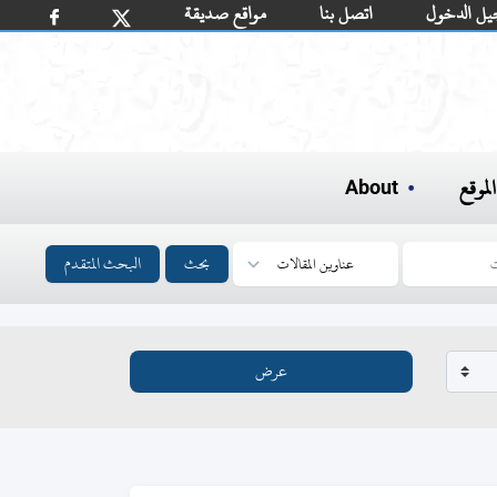
يل الدخول
اتصل بنا
مواقع صديقة
لموقع
About
بحث
البحث المتقدم