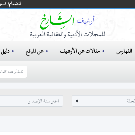
انضمام/ تسج
للمجلات الأدبية والثقافية العربية
الفهارس
مقالات عن الأرشيف
عن الموقع
دليل ا