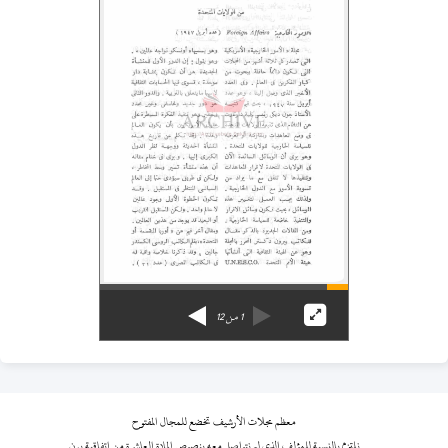
1
من
12
معظم مجلات الأرشيف تخضع للمجال المفتوح
نلتزم بالنسبة للمؤلف الذي لم نتواصل معه بنصوص المادة العاشرة من اتفاقية برن