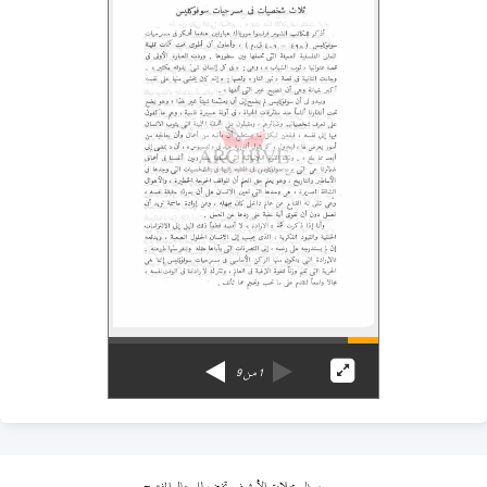
1
من
9