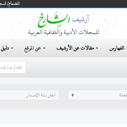
انضمام/ تسج
للمجلات الأدبية والثقافية العربية
الفهارس
مقالات عن الأرشيف
عن الموقع
دليل ا