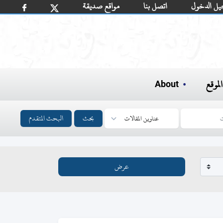
يل الدخول
اتصل بنا
مواقع صديقة
لموقع
About
بحث
البحث المتقدم