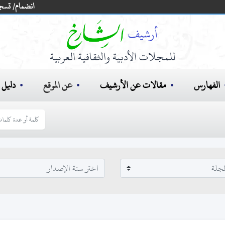
انضمام/ تسج
للمجلات الأدبية والثقافية العربية
الفهارس
مقالات عن الأرشيف
عن الموقع
دليل ا