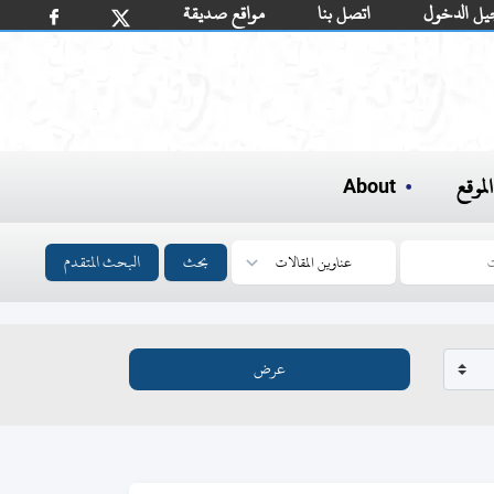
يل الدخول
اتصل بنا
مواقع صديقة
لموقع
About
بحث
البحث المتقدم