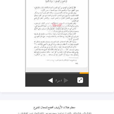
1
من
7
معظم مجلات الأرشيف تخضع للمجال المفتوح
نلتزم بالنسبة للمؤلف الذي لم نتواصل معه بنصوص المادة العاشرة من اتفاقية برن