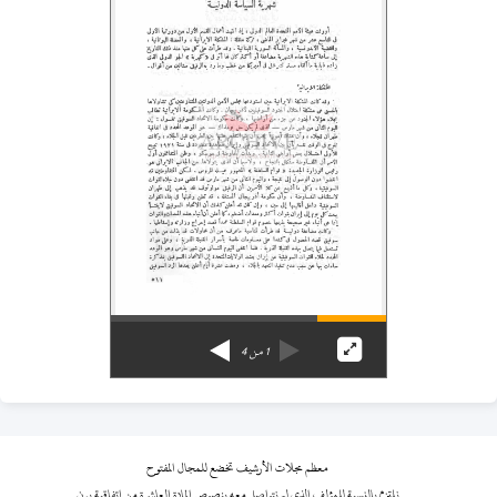
1
من
4
معظم مجلات الأرشيف تخضع للمجال المفتوح
نلتزم بالنسبة للمؤلف الذي لم نتواصل معه بنصوص المادة العاشرة من اتفاقية برن