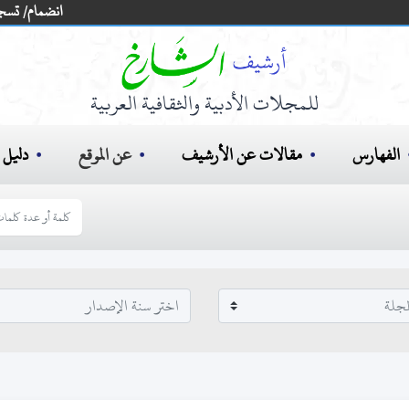
انضمام/ تسج
للمجلات الأدبية والثقافية العربية
الفهارس
مقالات عن الأرشيف
عن الموقع
دليل ا