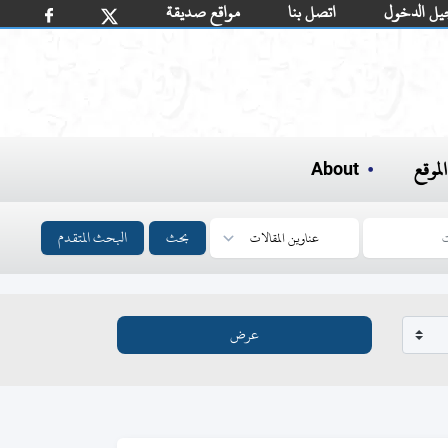
يل الدخول
اتصل بنا
مواقع صديقة
لموقع
About
بحث
البحث المتقدم