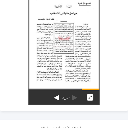
1
من
4