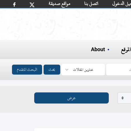
يل الدخول
اتصل بنا
مواقع صديقة
لموقع
About
بحث
البحث المتقدم