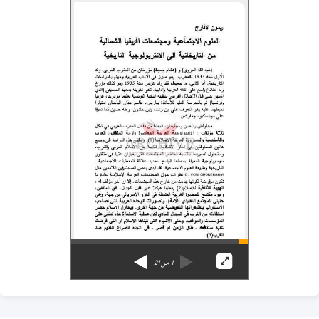
1
من
21