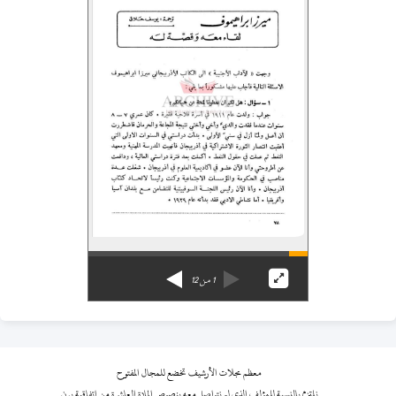
1
من
12
معظم مجلات الأرشيف تخضع للمجال المفتوح
نلتزم بالنسبة للمؤلف الذي لم نتواصل معه بنصوص المادة العاشرة من اتفاقية برن