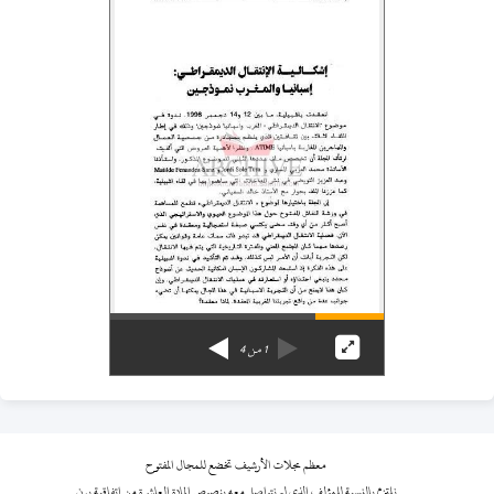
1
من
4
معظم مجلات الأرشيف تخضع للمجال المفتوح
نلتزم بالنسبة للمؤلف الذي لم نتواصل معه بنصوص المادة العاشرة من اتفاقية برن