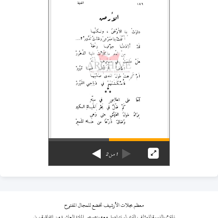
1
من
2
معظم مجلات الأرشيف تخضع للمجال المفتوح
نلتزم بالنسبة للمؤلف الذي لم نتواصل معه بنصوص المادة العاشرة من اتفاقية برن