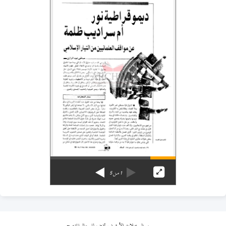
1
من
5