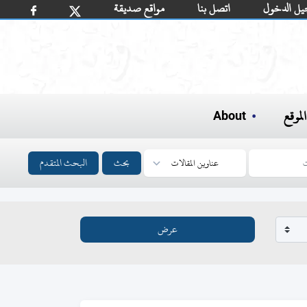
يل الدخول
اتصل بنا
مواقع صديقة
لموقع
About
بحث
البحث المتقدم