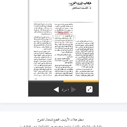
1
من
2
معظم مجلات الأرشيف تخضع للمجال المفتوح
نلتزم بالنسبة للمؤلف الذي لم نتواصل معه بنصوص المادة العاشرة من اتفاقية برن