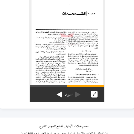
1
من
2
معظم مجلات الأرشيف تخضع للمجال المفتوح
نلتزم بالنسبة للمؤلف الذي لم نتواصل معه بنصوص المادة العاشرة من اتفاقية برن