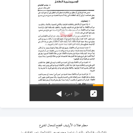
1
من
7
معظم مجلات الأرشيف تخضع للمجال المفتوح
نلتزم بالنسبة للمؤلف الذي لم نتواصل معه بنصوص المادة العاشرة من اتفاقية برن