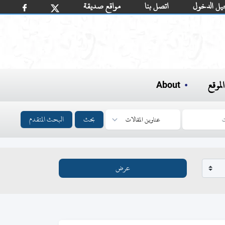
يل الدخول
اتصل بنا
مواقع صديقة
لموقع
About
بحث
البحث المتقدم