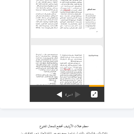
1
من
5
معظم مجلات الأرشيف تخضع للمجال المفتوح
نلتزم بالنسبة للمؤلف الذي لم نتواصل معه بنصوص المادة العاشرة من اتفاقية برن