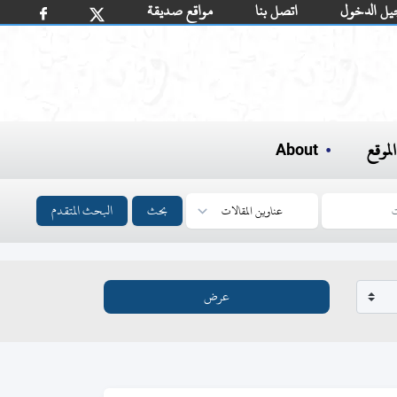
يل الدخول
اتصل بنا
مواقع صديقة
لموقع
About
بحث
البحث المتقدم