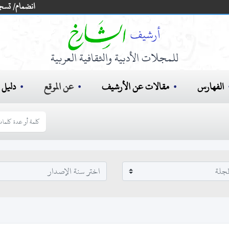
انضمام/ تسج
للمجلات الأدبية والثقافية العربية
الفهارس
مقالات عن الأرشيف
عن الموقع
دليل ا