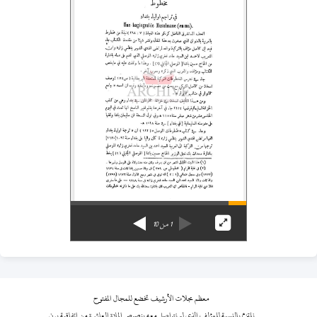
1
من
10
معظم مجلات الأرشيف تخضع للمجال المفتوح
نلتزم بالنسبة للمؤلف الذي لم نتواصل معه بنصوص المادة العاشرة من اتفاقية برن