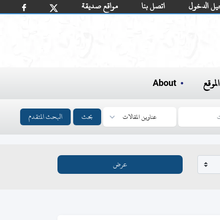
يل الدخول
اتصل بنا
مواقع صديقة
لموقع
About
بحث
البحث المتقدم