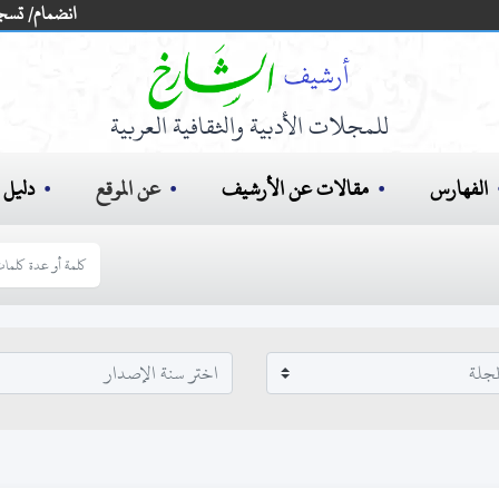
انضمام/ تسج
للمجلات الأدبية والثقافية العربية
الفهارس
مقالات عن الأرشيف
عن الموقع
دليل ا