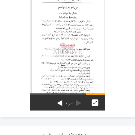
1
من
4