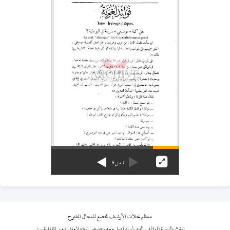
1
من
5
معظم مجلات الأرشيف تخضع للمجال المفتوح
نلتزم بالنسبة للمؤلف الذي لم نتواصل معه بنصوص المادة العاشرة من اتفاقية برن