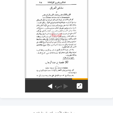
1
من
4