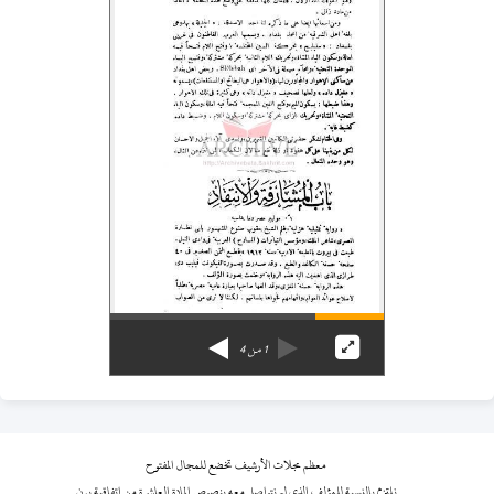
1
من
4
معظم مجلات الأرشيف تخضع للمجال المفتوح
نلتزم بالنسبة للمؤلف الذي لم نتواصل معه بنصوص المادة العاشرة من اتفاقية برن