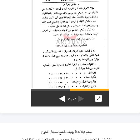
1
من
2
معظم مجلات الأرشيف تخضع للمجال المفتوح
نلتزم بالنسبة للمؤلف الذي لم نتواصل معه بنصوص المادة العاشرة من اتفاقية برن