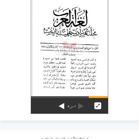
1
من
4