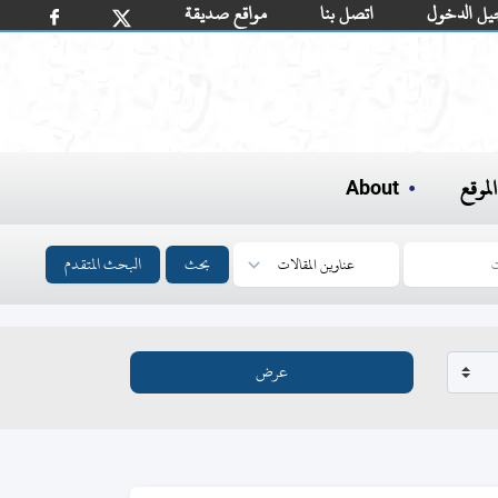
يل الدخول
اتصل بنا
مواقع صديقة
لموقع
About
بحث
البحث المتقدم