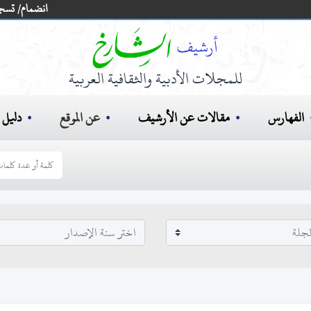
انضمام/ تسج
للمجلات الأدبية والثقافية العربية
الفهارس
مقالات عن الأرشيف
عن الموقع
دليل ا