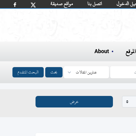
يل الدخول
اتصل بنا
مواقع صديقة
لموقع
About
بحث
البحث المتقدم