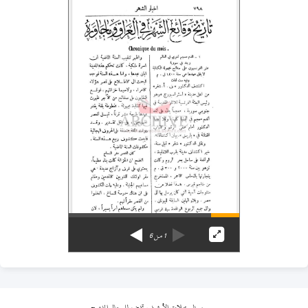
1
من
6