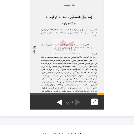
1
من
11