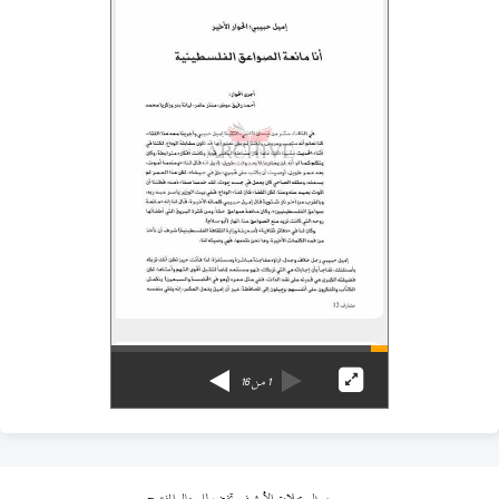
1
من
16