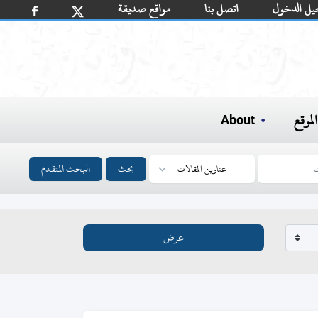
يل الدخول
اتصل بنا
مواقع صديقة
لموقع
About
بحث
البحث المتقدم