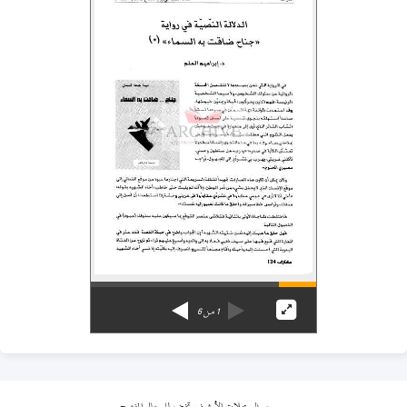
1
من
6