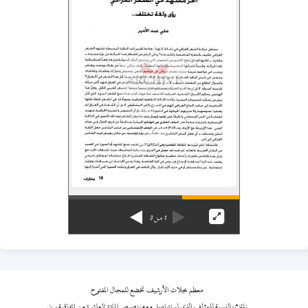
1
من
3
معظم مجلات الأرشيف تخضع للمجال المفتوح
نلتزم بالنسبة للمؤلف الذي لم نتواصل معه بنصوص المادة العاشرة من اتفاقية برن