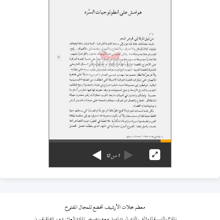
1
من
12
معظم مجلات الأرشيف تخضع للمجال المفتوح
نلتزم بالنسبة للمؤلف الذي لم نتواصل معه بنصوص المادة العاشرة من اتفاقية برن