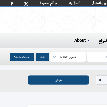
يل الدخول
اتصل بنا
مواقع صديقة
لموقع
About
بحث
البحث المتقدم