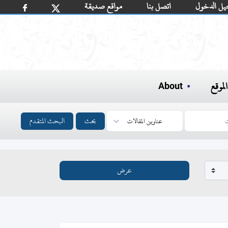
يل الدخول
اتصل بنا
مواقع صديقة
لموقع
About
بحث
البحث المتقدم