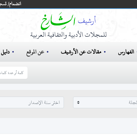
انضمام/ تسج
للمجلات الأدبية والثقافية العربية
الفهارس
مقالات عن الأرشيف
عن الموقع
دليل ا