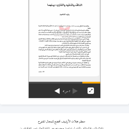
1
من
4
معظم مجلات الأرشيف تخضع للمجال المفتوح
نلتزم بالنسبة للمؤلف الذي لم نتواصل معه بنصوص المادة العاشرة من اتفاقية برن